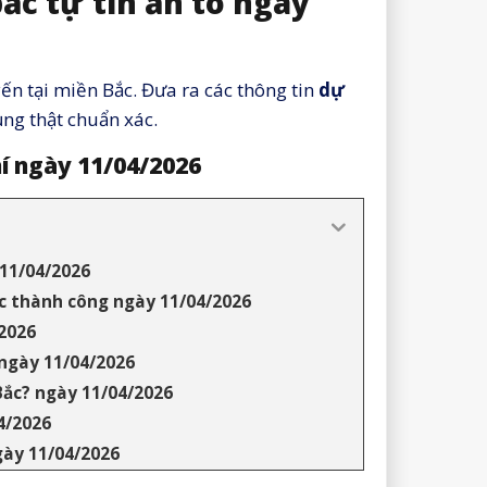
ắc tự tin ăn to ngày
yến tại miền Bắc. Đưa ra các thông tin
dự
g thật chuẩn xác.
hí ngày 11/04/2026
 11/04/2026
ắc thành công ngày 11/04/2026
/2026
 ngày 11/04/2026
Bắc? ngày 11/04/2026
4/2026
gày 11/04/2026