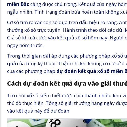
miền Bắc
càng được chú trọng. Kết quả của ngày hôm
ngẫu nhiên. Tình trạng đoán bừa hoàn toàn không xuất
Cơ sở tìm ra các con số dựa trên dấu hiệu rõ ràng. An
thưởng xổ số trực tuyến. Hành trình theo dõi các dữ l
Giả sử khi cá cược vào kết quả xổ số hôm nay. Người 
ngày hôm trước.
Trong thời gian dài áp dụng các phương pháp xổ số t
quả của từng kỹ thuật. Thậm chí khi không có cơ sở đư
của các phương pháp
dự đoán kết quả xổ số miền 
Cách dự đoán kết quả dựa vào giải thư
Trò chơi xổ số kiến thiết được chia thành nhiều khu vự
thủ đô thực hiện. Tổng số giải thưởng hàng ngày được
vào kết quả này để dự đoán.