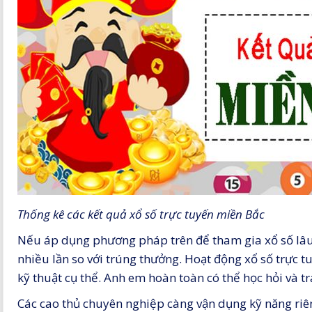
Thống kê các kết quả xổ số trực tuyến miền Bắc
Nếu áp dụng phương pháp trên để tham gia xổ số lâu 
nhiều lần so với trúng thưởng. Hoạt động xổ số trực
kỹ thuật cụ thể. Anh em hoàn toàn có thể học hỏi và t
Các cao thủ chuyên nghiệp càng vận dụng kỹ năng riê