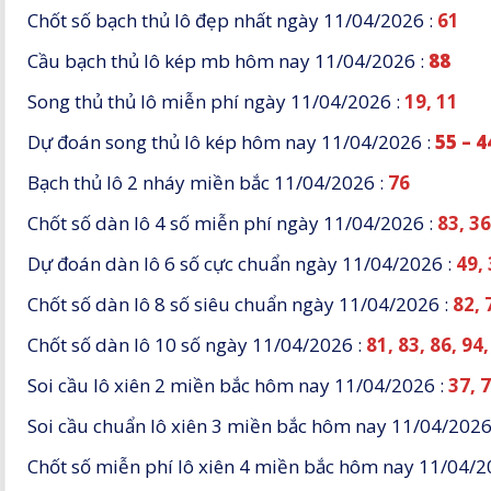
Chốt số bạch thủ lô đẹp nhất ngày 11/04/2026 :
61
Cầu bạch thủ lô kép mb hôm nay 11/04/2026 :
88
Song thủ thủ lô miễn phí ngày 11/04/2026 :
19, 11
Dự đoán song thủ lô kép hôm nay 11/04/2026 :
55 – 4
Bạch thủ lô 2 nháy miền bắc 11/04/2026 :
76
Chốt số dàn lô 4 số miễn phí ngày 11/04/2026 :
83, 36
Dự đoán dàn lô 6 số cực chuẩn ngày 11/04/2026 :
49, 
Chốt số dàn lô 8 số siêu chuẩn ngày 11/04/2026 :
82, 
Chốt số dàn lô 10 số ngày 11/04/2026 :
81, 83, 86, 94,
Soi cầu lô xiên 2 miền bắc hôm nay 11/04/2026 :
37, 
Soi cầu chuẩn lô xiên 3 miền bắc hôm nay 11/04/2026
Chốt số miễn phí lô xiên 4 miền bắc hôm nay 11/04/2