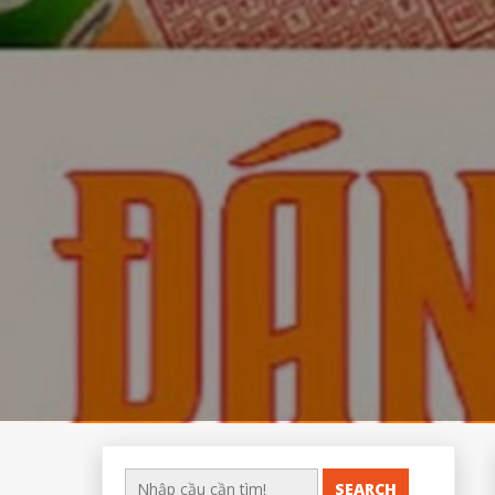
SEARCH