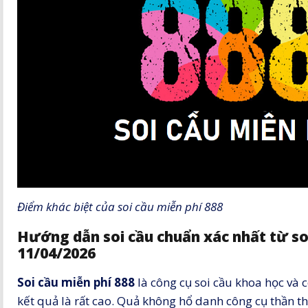
Điểm khác biệt của soi cầu miễn phí 888
Hướng dẫn soi cầu chuẩn xác nhất từ so
11/04/2026
Soi cầu miễn phí 888
là công cụ soi cầu khoa học và c
kết quả là rất cao. Quả không hổ danh công cụ thần 