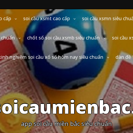
o cấp
soi cầu xsmt cao cấp
soi cầu xsmn siêu chu
u chuẩn
chốt số soi cầu xsmb siêu chuẩn
soi cầu 
kinh nghiệm soi cầu xổ số hôm nay siêu chuẩn
dàn đề 
soicaumienbac
app soi cầu miền bắc siêu chuẩn