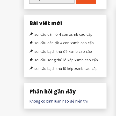
Bài viết mới
soi cầu dàn lô 4 con xsmb cao cấp
soi cầu dàn đề 4 con xsmb cao cấp
soi cầu bạch thủ đề xsmb cao cấp
soi cầu song thủ lô kép xsmb cao cấp
soi cầu bạch thủ lô kép xsmb cao cấp
Phản hồi gần đây
Không có bình luận nào để hiển thị.