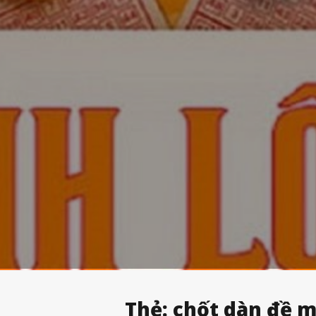
Thẻ:
chốt dàn đề m