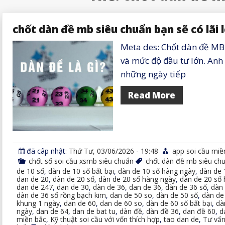
chốt dàn đề mb siêu chuẩn bạn sẽ có lãi 
Meta des: Chốt dàn đề MB
và mức độ đầu tư lớn. Anh 
những ngày tiếp
Read More
đã câp nhật:
Thứ Tư, 03/06/2026 - 19:48
app soi cầu miề
chốt số soi cầu xsmb siêu chuẩn
chốt dàn đề mb siêu ch
de 10 số
,
dàn de 10 số bất bại
,
dàn de 10 số hàng ngày
,
dàn de 
dan de 20
,
dàn de 20 số
,
dàn de 20 số hàng ngày
,
dàn de 20 số
dan de 247
,
dan de 30
,
dàn de 36
,
dan de 36
,
dàn de 36 số
,
dàn 
dàn de 36 số rồng bạch kim
,
dan de 50 so
,
dàn de 50 số
,
dàn de
khung 1 ngày
,
dan de 60
,
dan de 60 so
,
dàn de 60 số bất bại
,
dà
ngày
,
dan de 64
,
dan de bat tu
,
dàn đề
,
dàn đề 36
,
dan đề 60
,
d
miền bắc
,
Kỹ thuật soi cầu với vốn thích hợp
,
tao dan de
,
Tư vấn