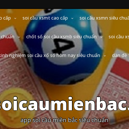
o cấp
soi cầu xsmt cao cấp
soi cầu xsmn siêu chu
u chuẩn
chốt số soi cầu xsmb siêu chuẩn
soi cầu 
kinh nghiệm soi cầu xổ số hôm nay siêu chuẩn
dàn đề 
soicaumienbac
app soi cầu miền bắc siêu chuẩn