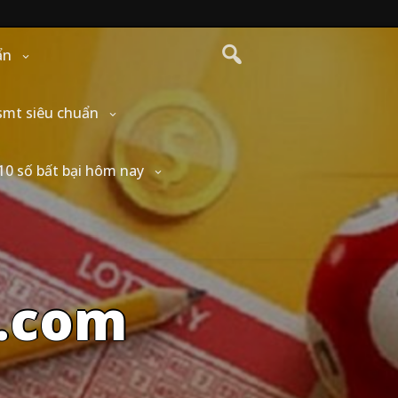
ẩn
xsmt siêu chuẩn
10 số bất bại hôm nay
.com