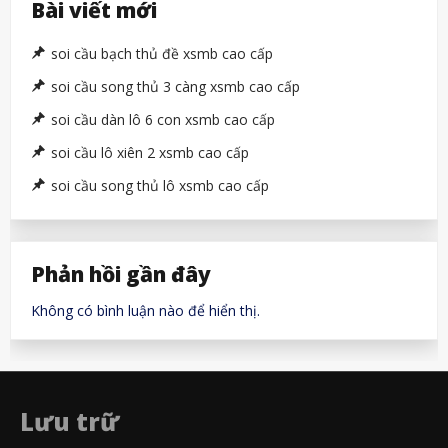
Bài viết mới
soi cầu bạch thủ đề xsmb cao cấp
soi cầu song thủ 3 càng xsmb cao cấp
soi cầu dàn lô 6 con xsmb cao cấp
soi cầu lô xiên 2 xsmb cao cấp
soi cầu song thủ lô xsmb cao cấp
Phản hồi gần đây
Không có bình luận nào để hiển thị.
Lưu trữ