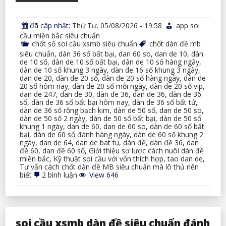
đã câp nhật:
Thứ Tư, 05/08/2026 - 19:58
app soi
cầu miền bắc siêu chuẩn
chốt số soi cầu xsmb siêu chuẩn
chốt dàn đề mb
siêu chuẩn
,
dàn 36 số bất bại
,
dan 60 so
,
dan de 10
,
dàn
de 10 số
,
dàn de 10 số bất bại
,
dàn de 10 số hàng ngày
,
dàn de 10 số khung 3 ngày
,
dàn de 16 số khung 3 ngày
,
dan de 20
,
dàn de 20 số
,
dàn de 20 số hàng ngày
,
dàn de
20 số hôm nay
,
dàn de 20 số mỗi ngày
,
dàn de 20 số vip
,
dan de 247
,
dan de 30
,
dàn de 36
,
dan de 36
,
dàn de 36
số
,
dàn de 36 số bất bại hôm nay
,
dàn de 36 số bất tử
,
dàn de 36 số rồng bạch kim
,
dàn de 50 số
,
dan de 50 so
,
dàn de 50 số 2 ngày
,
dàn de 50 số bất bại
,
dàn de 50 số
khung 1 ngày
,
dan de 60
,
dan de 60 so
,
dàn de 60 số bất
bại
,
dàn de 60 số đánh hàng ngày
,
dàn de 60 số khung 2
ngày
,
dan de 64
,
dan de bat tu
,
dàn đề
,
dàn đề 36
,
dan
đề 60
,
dan đề 60 số
,
Giới thiệu sơ lược cách nuôi dàn đề
miền bắc
,
Kỹ thuật soi cầu với vốn thích hợp
,
tao dan de
,
Tư vấn cách chốt dàn đề MB siêu chuẩn mà lô thủ nên
ở
biết
2 bình luận
View 646
chốt
dàn
đề
mb
siêu
soi cầu xsmb dàn đề siêu chuẩn đánh
chuẩn