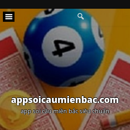
Skip
to
content
appsoicaumienbac.com
app soi cầu miền bắc siêu chuẩn