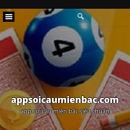
Skip
to
content
appsoicaumienbac.com
app soi cầu miền bắc siêu chuẩn