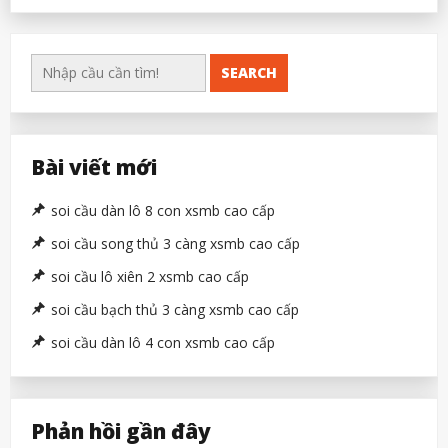
cầu
song
thủ
lô
xsmb
SEARCH
cao
cấp
Bài viết mới
soi cầu dàn lô 8 con xsmb cao cấp
soi cầu song thủ 3 càng xsmb cao cấp
soi cầu lô xiên 2 xsmb cao cấp
soi cầu bạch thủ 3 càng xsmb cao cấp
soi cầu dàn lô 4 con xsmb cao cấp
Phản hồi gần đây