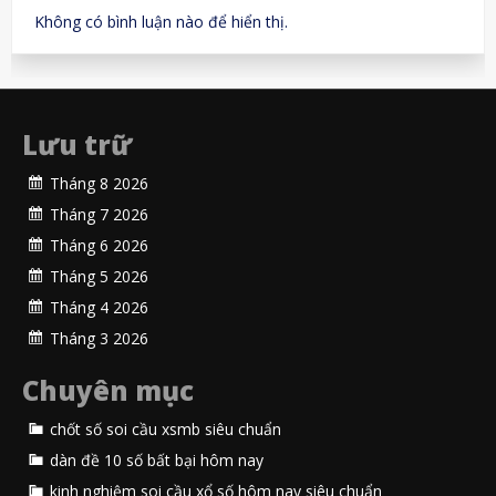
Không có bình luận nào để hiển thị.
Lưu trữ
Tháng 8 2026
Tháng 7 2026
Tháng 6 2026
Tháng 5 2026
Tháng 4 2026
Tháng 3 2026
Chuyên mục
chốt số soi cầu xsmb siêu chuẩn
dàn đề 10 số bất bại hôm nay
kinh nghiệm soi cầu xổ số hôm nay siêu chuẩn