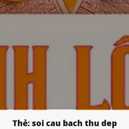
Thẻ:
soi cau bach thu dep