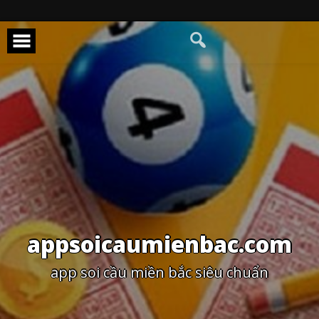
Skip
to
content
appsoicaumienbac.com
app soi cầu miền bắc siêu chuẩn