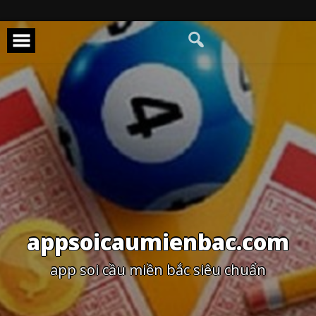
Skip
to
content
appsoicaumienbac.com
app soi cầu miền bắc siêu chuẩn