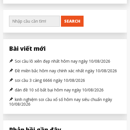
cầu
song
thủ
lô
xsmb
SEARCH
cao
cấp
Bài viết mới
Soi cầu lô xiên đẹp nhất hôm nay ngày 10/08/2026
Đề miền bắc hôm nay chính xác nhất ngày 10/08/2026
soi cầu 3 càng 6666 ngày 10/08/2026
dàn đề 10 số bất bại hôm nay ngày 10/08/2026
kinh nghiệm soi cầu xổ số hôm nay siêu chuẩn ngày
10/08/2026
Phản hồi gần đây