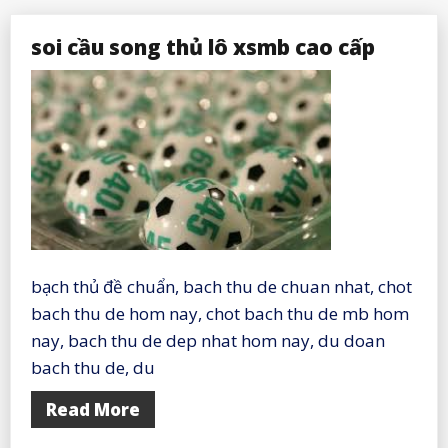
soi cầu song thủ lô xsmb cao cấp
bạch thủ đề chuẩn, bach thu de chuan nhat, chot
bach thu de hom nay, chot bach thu de mb hom
nay, bach thu de dep nhat hom nay, du doan
bach thu de, du
Read More