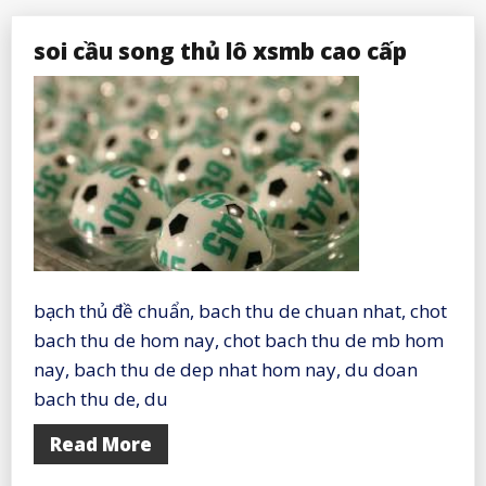
soi cầu song thủ lô xsmb cao cấp
bạch thủ đề chuẩn, bach thu de chuan nhat, chot
bach thu de hom nay, chot bach thu de mb hom
nay, bach thu de dep nhat hom nay, du doan
bach thu de, du
Read More