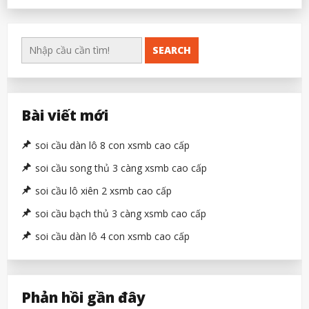
cầu
song
thủ
lô
xsmb
SEARCH
cao
cấp
Bài viết mới
soi cầu dàn lô 8 con xsmb cao cấp
soi cầu song thủ 3 càng xsmb cao cấp
soi cầu lô xiên 2 xsmb cao cấp
soi cầu bạch thủ 3 càng xsmb cao cấp
soi cầu dàn lô 4 con xsmb cao cấp
Phản hồi gần đây