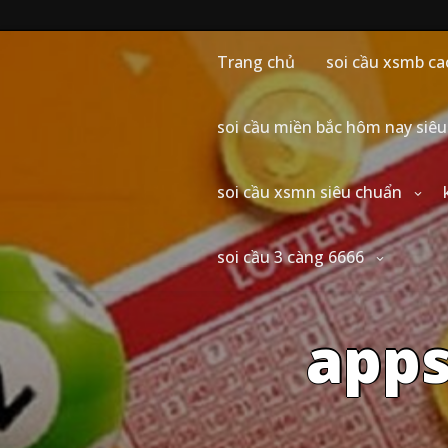
Skip
to
content
Trang chủ
soi cầu xsmb ca
soi cầu miền bắc hôm nay siê
soi cầu xsmn siêu chuẩn
soi cầu 3 càng 6666
app