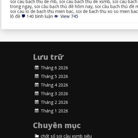
soi cau bach thu de mb
,
soi cau bach thu de xsmb
,
soi cau bach
trong ngay
,
soi cầu bạch thủ đề hôm nay
,
soi cầu bạch thủ đề 
soi cau lo de bach thu mien bac
,
soi de bach thu xo so mien bac
ở
lô đề
140 bình luận
View 745
soi
cầu
song
thủ
lô
xsmb
cao
Lưu trữ
cấp
Tháng 6 2026
Tháng 5 2026
Tháng 4 2026
Tháng 3 2026
Tháng 2 2026
Tháng 1 2026
Chuyên mục
chốt số soi cầu xsmb siêu